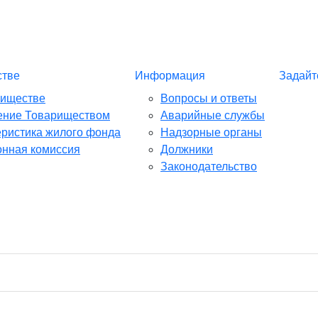
стве
Информация
Задайт
риществе
Вопросы и ответы
ение Товариществом
Аварийные службы
еристика жилого фонда
Надзорные органы
онная комиссия
Должники
Законодательство